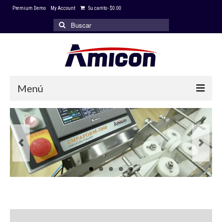
Premium Demo
My Account
Su carrito
-
$
0.00
Buscar
por:
Menú
Inicio
Portafolio
Productos
Servicio Técnico
Clientes
Descargas