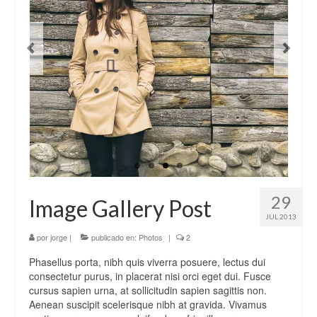
29
Image Gallery Post
JUL 2013
por
jorge
|
publicado en:
Photos
|
2
Phasellus porta, nibh quis viverra posuere, lectus dui
consectetur purus, in placerat nisi orci eget dui. Fusce
cursus sapien urna, at sollicitudin sapien sagittis non.
Aenean suscipit scelerisque nibh at gravida. Vivamus