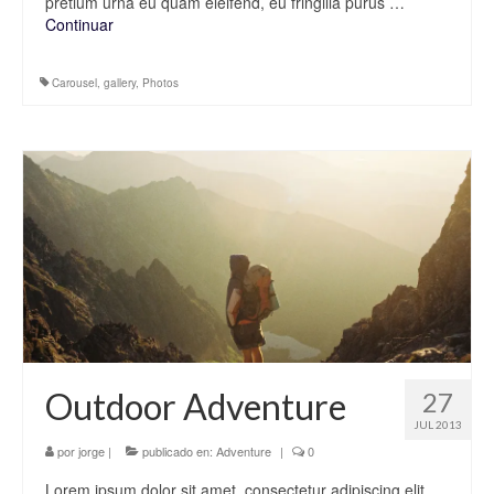
pretium urna eu quam eleifend, eu fringilla purus …
Continuar
Carousel
,
gallery
,
Photos
Outdoor Adventure
27
JUL 2013
por
jorge
|
publicado en:
Adventure
|
0
Lorem ipsum dolor sit amet, consectetur adipiscing elit.