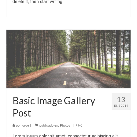
delete it, then start writing!
Videos
Nuestra empresa
Contáctenos
Basic Image Gallery
13
ENE 2014
Post
por
jorge
|
publicado en:
Photos
|
0
Lorem ipsum dolor sit amet, consectetur adipiscing elit.