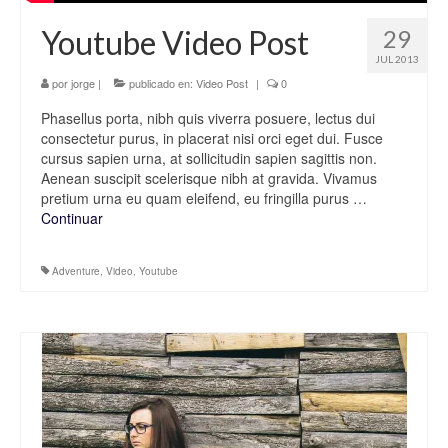
Youtube Video Post
29
JUL 2013
por
jorge
|
publicado en:
Video Post
|
0
Phasellus porta, nibh quis viverra posuere, lectus dui
consectetur purus, in placerat nisi orci eget dui. Fusce
cursus sapien urna, at sollicitudin sapien sagittis non.
Aenean suscipit scelerisque nibh at gravida. Vivamus
pretium urna eu quam eleifend, eu fringilla purus …
Continuar
Adventure
,
Video
,
Youtube