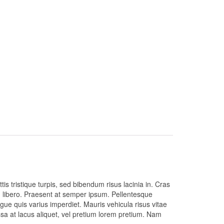
tis tristique turpis, sed bibendum risus lacinia in. Cras
m libero. Praesent at semper ipsum. Pellentesque
augue quis varius imperdiet. Mauris vehicula risus vitae
assa at lacus aliquet, vel pretium lorem pretium. Nam