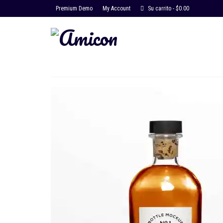
Premium Demo
My Account
Su carrito
-
$
0.00