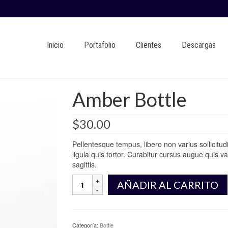
Inicio
Portafolio
Clientes
Descargas
Amber Bottle
$
30.00
Pellentesque tempus, libero non varius sollicitudi
ligula quis tortor. Curabitur cursus augue quis v
sagittis.
Amber
AÑADIR AL CARRITO
Bottle
cantidad
Categoría:
Bottle