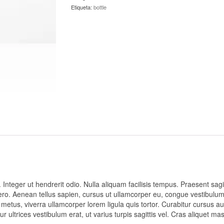
Etiqueta:
bottle
Integer ut hendrerit odio. Nulla aliquam facilisis tempus. Praesent sagit
bero. Aenean tellus sapien, cursus ut ullamcorper eu, congue vestibulu
ue metus, viverra ullamcorper lorem ligula quis tortor. Curabitur cursus 
r ultrices vestibulum erat, ut varius turpis sagittis vel. Cras aliquet m