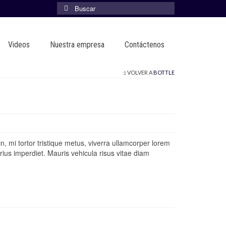
Buscar
por:
Videos
Nuestra empresa
Contáctenos
VOLVER A
BOTTLE
n, mi tortor tristique metus, viverra ullamcorper lorem
arius imperdiet. Mauris vehicula risus vitae diam